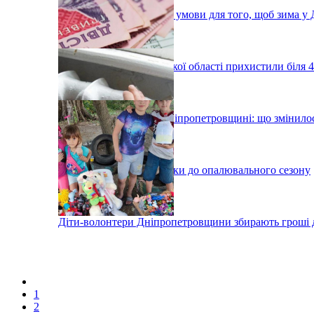
Геннадій Корбан назвав умови для того, щоб зима у 
Жителі Дніпропетровської області прихистили біля 4
Виплата субсидій на Дніпропетровщині: що змінило
У Дніпрі готують будинки до опалювального сезону
Діти-волонтери Дніпропетровщини збирають гроші 
1
2