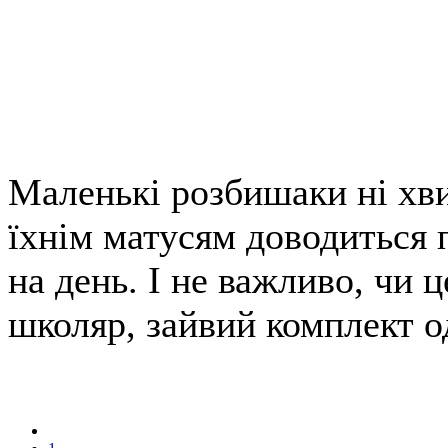
Маленькі розбишаки ні хви
їхнім матусям доводиться п
на день. І не важливо, чи 
школяр, зайвий комплект о