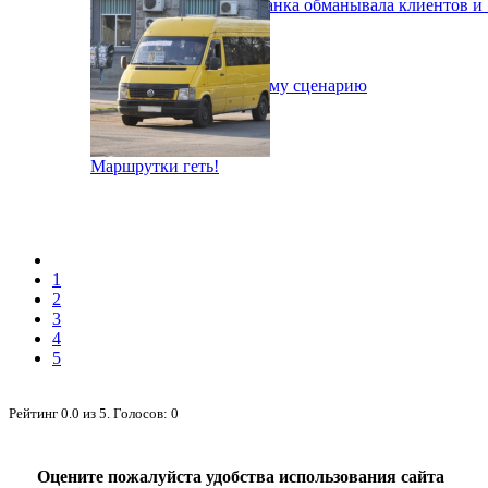
В Днепре сотрудница банка обманывала клиентов и 
Депр готовится к худшему сценарию
Маршрутки геть!
1
2
3
4
5
Рейтинг
0.0
из
5
. Голосов:
0
Оцените пожалуйста удобства использования сайта