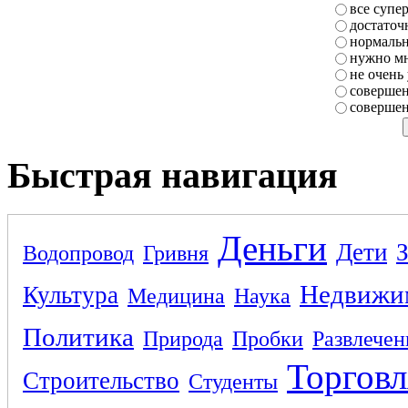
все супе
достаточ
нормаль
нужно мн
не очень
совершен
совершен
Быстрая навигация
Деньги
Дети
Водопровод
Гривня
Недвижи
Культура
Медицина
Наука
Политика
Природа
Пробки
Развлечен
Торговл
Строительство
Студенты