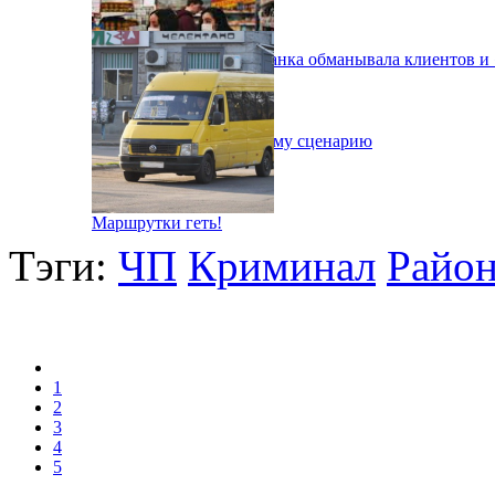
В Днепре сотрудница банка обманывала клиентов и 
Депр готовится к худшему сценарию
Маршрутки геть!
Тэги:
ЧП
Криминал
Райо
1
2
3
4
5