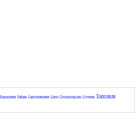
Торговля
Строительство
Развлечения
Районы
Самоуправление
Спорт
Студенты