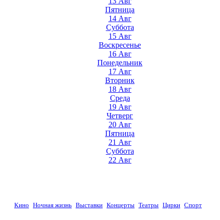
13 Авг
Пятница
14 Авг
Суббота
15 Авг
Воскресенье
16 Авг
Понедельник
17 Авг
Вторник
18 Авг
Среда
19 Авг
Четверг
20 Авг
Пятница
21 Авг
Суббота
22 Авг
Кино
Ночная жизнь
Выставки
Концерты
Театры
Цирки
Спорт