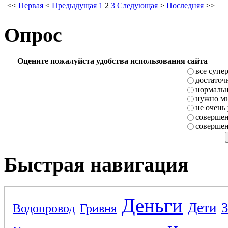
<<
Первая
<
Предыдущая
1
2
3
Следующая
>
Последняя
>>
Опрос
Оцените пожалуйста удобства использования сайта
все супе
достаточ
нормаль
нужно мн
не очень
совершен
совершен
Быстрая навигация
Деньги
Дети
Водопровод
Гривня